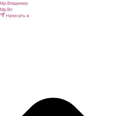
Перейти
Мр.
Владимир
к
Мр.
Вл
содержимому
Написать в